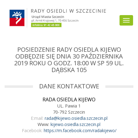
Przejdź
do
Togg
treści
navi
POSIEDZENIE RADY OSIEDLA KIJEWO
ODBĘDZIE SIĘ DNIA 30 PAŹDZIERNIKA
2019 ROKU O GODZ. 18:00 W SP 59 UL.
DĄBSKA 105
DANE KONTAKTOWE
RADA OSIEDLA KIJEWO
UL. Pawia 1
70-792 Szczecin
E:mail:
rada@kijewo.osiedla.szczecin.pl
Www:
kijewo.osiedla.szczecin.pl
Facebook:
https://m.facebook.com/radakijewo/